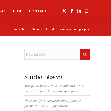
FAQ
BLOG
CONTACT
Vous êtes ici :
Accueil
/
Actualités
/
usurpateurs pompier
Articles récents
Masque à oxygène pour les animaux : une
innovation pour les sapeurs-pompiers
Nouveau décret médicamenteux pour les
pompiers : ce qu’il faut savoir