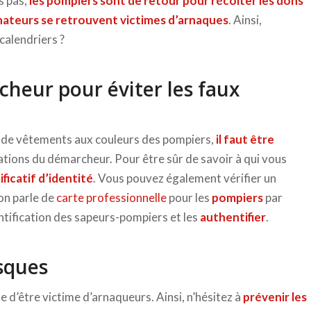
s pas,
les pompiers sont de retour pour récolter les dons
nateurs se retrouvent victimes d’arnaques
. Ainsi,
alendriers ?
rcheur pour éviter les faux
 de vêtements aux couleurs des pompiers,
il faut être
tivations du démarcheur. Pour être sûr de savoir à qui vous
ficatif d’identité
. Vous pouvez également vérifier un
 on parle de
carte professionnelle
pour les
pompiers
par
entification des sapeurs-pompiers et les
authentifier
.
isques
d’être victime d’arnaqueurs. Ainsi, n’hésitez à
prévenir les