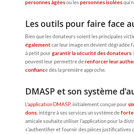
personnes âgées
ou les
personnes isolées
qui n
Les outils pour faire face 
Bien que les donateurs soient les principales vic
également
car leur image en devient dégradée 
à petit pour
garantir la sécurité des donateurs
.
peuvent leur permettre de
renforcer leur authe
confianc
e dès la première approche.
DMASP et son système d’au
L’
application DMASP
, initialement conçue pour
si
dons
, intègre à ses services un système de
forte 
amicale souhaite utiliser l’application pour la di
s’authentifier et fournir des pièces justificatives